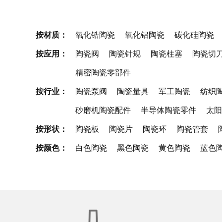
按材质：
氧化锆陶瓷
氧化铝陶瓷
碳化硅陶瓷
按应用：
陶瓷阀
陶瓷针规
陶瓷柱塞
陶瓷切
精密陶瓷零部件
按行业：
陶瓷泵阀
陶瓷量具
军工陶瓷
纺织
砂磨机陶瓷配件
半导体陶瓷零件
太阳
按形状：
陶瓷板
陶瓷片
陶瓷环
陶瓷管套
按颜色：
白色陶瓷
黑色陶瓷
黄色陶瓷
蓝色