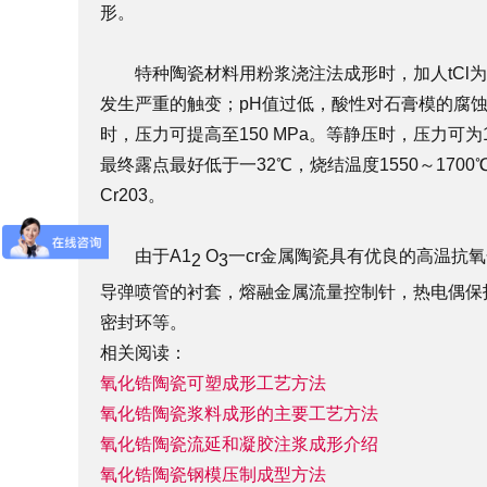
形。
特种陶瓷材料用粉浆浇注法成形时，加人tCl为电解
发生严重的触变；pH值过低，酸性对石膏模的腐蚀太
时，压力可提高至150 MPa。等静压时，压力可为
最终露点最好低于一32℃，烧结温度1550～170
Cr203。
由于A1
O
一cr金属陶瓷具有优良的高温抗
2
3
导弹喷管的衬套，熔融金属流量控制针，热电偶保护套，
密封环等。
相关阅读：
氧化锆陶瓷可塑成形工艺方法
氧化锆陶瓷浆料成形的主要工艺方法
氧化锆陶瓷流延和凝胶注浆成形介绍
氧化锆陶瓷钢模压制成型方法