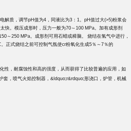
质，调节pH值为4，同液比为3：1。pH值过大(>5)粉浆会
快。模压成形时，压力一般为70～100 MPa。加有成形剂
150～250 MPa。成形剂可用石蜡或樟脑。 烧结在氢气中进行，
0℃。正式烧结之前可控制气氛使cr粉氧化生成5％～7％的
氧化性，耐腐蚀性和高的强度，从而获得了比较普遍的应用，如
喷气火焰控制器，&ldquo;r&rdquo;形浇口，炉管，机械