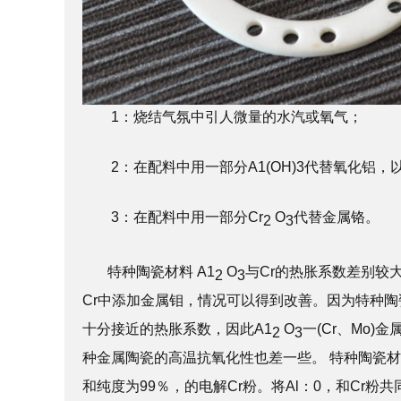
1：烧结气氛中引人微量的水汽或氧气；
2：在配料中用一部分A1(OH)3代替氧化铝，
3：在配料中用一部分Cr
O
代替金属铬。
2
3
特种陶瓷材料 A1
O
与Cr的热胀系数差别较
2
3
Cr中添加金属钼，情况可以得到改善。因为特种陶瓷材
十分接近的热胀系数，因此A1
O
一(Cr、Mo
2
3
种金属陶瓷的高温抗氧化性也差一些。 特种陶瓷材
和纯度为99％，的电解Cr粉。将Al：0，和Cr