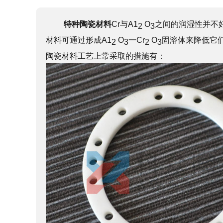
特种陶瓷材料
Cr与A1
O
之间的润湿性并不
2
3
材料可通过形成A1
O
一Cr
O
固溶体来降低它
2
3
2
3
陶瓷材料工艺上常采取的措施有：