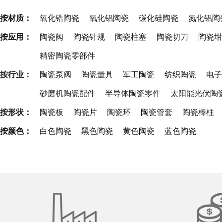
按材质：
氧化锆陶瓷
氧化铝陶瓷
碳化硅陶瓷
氮化铝陶
按应用：
陶瓷阀
陶瓷针规
陶瓷柱塞
陶瓷切刀
陶瓷坩
精密陶瓷零部件
按行业：
陶瓷泵阀
陶瓷量具
军工陶瓷
纺织陶瓷
电子
砂磨机陶瓷配件
半导体陶瓷零件
太阳能光伏陶
按形状：
陶瓷板
陶瓷片
陶瓷环
陶瓷管套
陶瓷棒柱
按颜色：
白色陶瓷
黑色陶瓷
黄色陶瓷
蓝色陶瓷