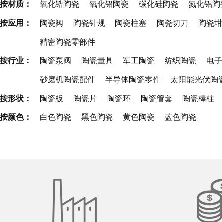
按材质：
氧化锆陶瓷
氧化铝陶瓷
碳化硅陶瓷
氮化铝陶
按应用：
陶瓷阀
陶瓷针规
陶瓷柱塞
陶瓷切刀
陶瓷坩
精密陶瓷零部件
按行业：
陶瓷泵阀
陶瓷量具
军工陶瓷
纺织陶瓷
电子
砂磨机陶瓷配件
半导体陶瓷零件
太阳能光伏陶
按形状：
陶瓷板
陶瓷片
陶瓷环
陶瓷管套
陶瓷棒柱
按颜色：
白色陶瓷
黑色陶瓷
黄色陶瓷
蓝色陶瓷