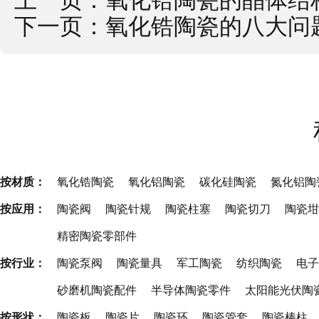
上一页：
氧化锆陶瓷的晶体结
下一页：
氧化锆陶瓷的八大问
按材质：
氧化锆陶瓷
氧化铝陶瓷
碳化硅陶瓷
氮化铝陶
按应用：
陶瓷阀
陶瓷针规
陶瓷柱塞
陶瓷切刀
陶瓷坩
精密陶瓷零部件
按行业：
陶瓷泵阀
陶瓷量具
军工陶瓷
纺织陶瓷
电子
砂磨机陶瓷配件
半导体陶瓷零件
太阳能光伏陶
按形状：
陶瓷板
陶瓷片
陶瓷环
陶瓷管套
陶瓷棒柱