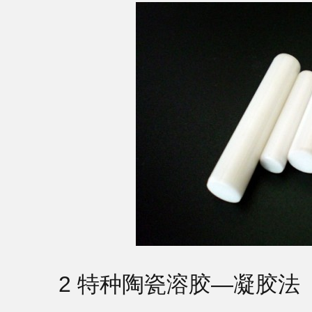
2 特种陶瓷溶胶—凝胶法