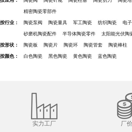
按应用：
陶瓷阀
陶瓷针规
陶瓷柱塞
陶瓷切刀
陶瓷坩
精密陶瓷零部件
按行业：
陶瓷泵阀
陶瓷量具
军工陶瓷
纺织陶瓷
电子
砂磨机陶瓷配件
半导体陶瓷零件
太阳能光伏陶
按形状：
陶瓷板
陶瓷片
陶瓷环
陶瓷管套
陶瓷棒柱
按颜色：
白色陶瓷
黑色陶瓷
黄色陶瓷
蓝色陶瓷
实力工厂
厂