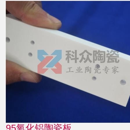
95氧化铝陶瓷板