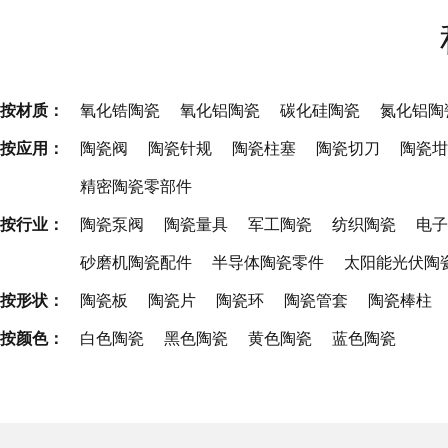
按材质：
氧化锆陶瓷
氧化铝陶瓷
碳化硅陶瓷
氮化铝陶
按应用：
陶瓷阀
陶瓷针规
陶瓷柱塞
陶瓷切刀
陶瓷坩
精密陶瓷零部件
按行业：
陶瓷泵阀
陶瓷量具
军工陶瓷
纺织陶瓷
电子
砂磨机陶瓷配件
半导体陶瓷零件
太阳能光伏陶
按形状：
陶瓷板
陶瓷片
陶瓷环
陶瓷管套
陶瓷棒柱
按颜色：
白色陶瓷
黑色陶瓷
黄色陶瓷
蓝色陶瓷