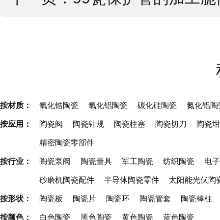
按材质：
氧化锆陶瓷
氧化铝陶瓷
碳化硅陶瓷
氮化铝陶
按应用：
陶瓷阀
陶瓷针规
陶瓷柱塞
陶瓷切刀
陶瓷坩
精密陶瓷零部件
按行业：
陶瓷泵阀
陶瓷量具
军工陶瓷
纺织陶瓷
电子
砂磨机陶瓷配件
半导体陶瓷零件
太阳能光伏陶
按形状：
陶瓷板
陶瓷片
陶瓷环
陶瓷管套
陶瓷棒柱
按颜色：
白色陶瓷
黑色陶瓷
黄色陶瓷
蓝色陶瓷