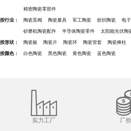
精密陶瓷零部件
按行业：
陶瓷泵阀
陶瓷量具
军工陶瓷
纺织陶瓷
电子
砂磨机陶瓷配件
半导体陶瓷零件
太阳能光伏陶
按形状：
陶瓷板
陶瓷片
陶瓷环
陶瓷管套
陶瓷棒柱
按颜色：
白色陶瓷
黑色陶瓷
黄色陶瓷
蓝色陶瓷
实力工厂
厂