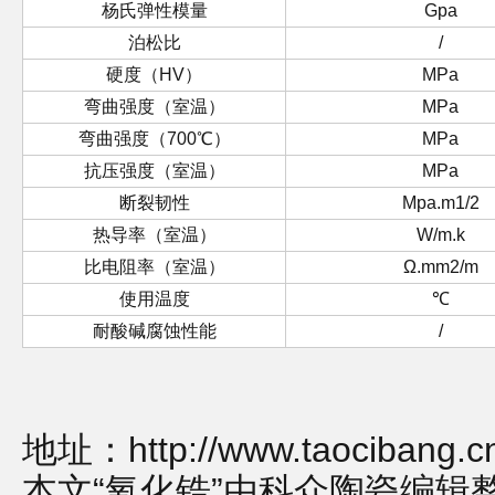
杨氏弹性模量
Gpa
泊松比
/
硬度（HV）
MPa
弯曲强度（室温）
MPa
弯曲强度（700℃）
MPa
抗压强度（室温）
MPa
断裂韧性
Mpa.m1/2
热导率（室温）
W/m.k
比电阻率（室温）
Ω.mm2/m
使用温度
℃
耐酸碱腐蚀性能
/
地址：
http://www.taocibang.c
本文“氧化锆”由科众陶瓷编辑整理