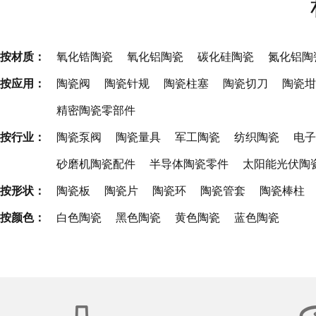
按材质：
氧化锆陶瓷
氧化铝陶瓷
碳化硅陶瓷
氮化铝陶
按应用：
陶瓷阀
陶瓷针规
陶瓷柱塞
陶瓷切刀
陶瓷坩
精密陶瓷零部件
按行业：
陶瓷泵阀
陶瓷量具
军工陶瓷
纺织陶瓷
电子
砂磨机陶瓷配件
半导体陶瓷零件
太阳能光伏陶
按形状：
陶瓷板
陶瓷片
陶瓷环
陶瓷管套
陶瓷棒柱
按颜色：
白色陶瓷
黑色陶瓷
黄色陶瓷
蓝色陶瓷