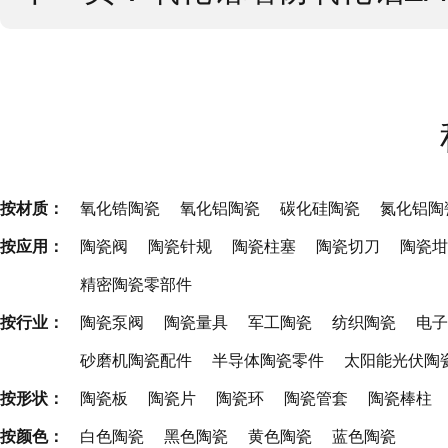
按材质：
氧化锆陶瓷
氧化铝陶瓷
碳化硅陶瓷
氮化铝陶
按应用：
陶瓷阀
陶瓷针规
陶瓷柱塞
陶瓷切刀
陶瓷坩
精密陶瓷零部件
按行业：
陶瓷泵阀
陶瓷量具
军工陶瓷
纺织陶瓷
电子
砂磨机陶瓷配件
半导体陶瓷零件
太阳能光伏陶
按形状：
陶瓷板
陶瓷片
陶瓷环
陶瓷管套
陶瓷棒柱
按颜色：
白色陶瓷
黑色陶瓷
黄色陶瓷
蓝色陶瓷