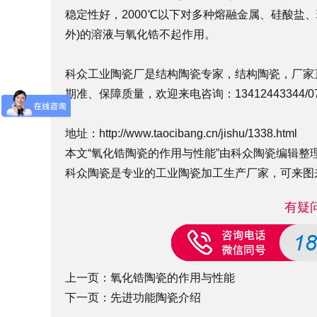
稳定性好，2000℃以下对多种熔融金属、硅酸盐
外)的溶液与氧化锆不起作用。
科众工业陶瓷厂是结构陶瓷专家，结构陶瓷，厂家
期准、保障质量，欢迎来电咨询：13412443344/0769-
地址：
http://www.taocibang.cn/jishu/1338.html
本文“氧化锆陶瓷的作用与性能”由科众陶瓷编辑整理，修订时
科众陶瓷是专业的
工业陶瓷
加工生产厂家，可来图
有疑
上一页：
氧化锆陶瓷的作用与性能
下一页：
先进功能陶瓷介绍