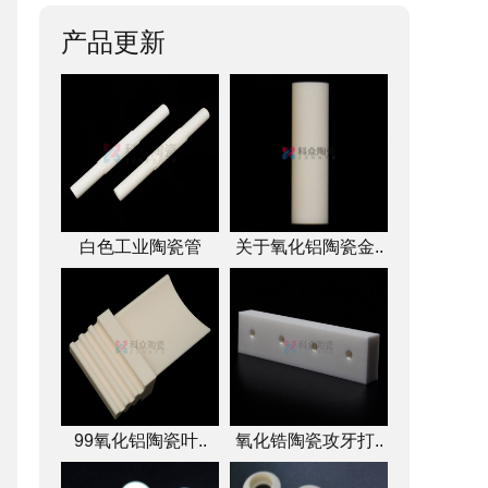
产品更新
白色工业陶瓷管
关于氧化铝陶瓷金..
99氧化铝陶瓷叶..
氧化锆陶瓷攻牙打..