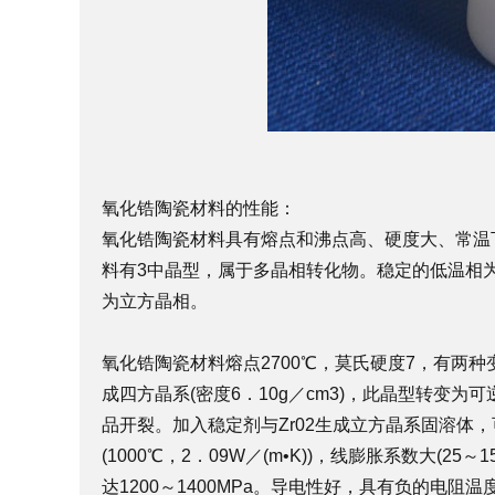
氧化锆陶瓷材料的性能：
氧化锆陶瓷材料具有熔点和沸点高、硬度大、常温
料有3中晶型，属于多晶相转化物。稳定的低温相为单
为立方晶相。
氧化锆陶瓷材料熔点2700℃，莫氏硬度7，有两种变体
成四方晶系(密度6．10g／cm3)，此晶型转变
品开裂。加入稳定剂与Zr02生成立方晶系固溶体
(1000℃，2．09W／(m•K))，线膨胀系数大(25
达1200～1400MPa。导电性好，具有负的电阻温度系