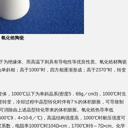
氧化锆陶瓷
下为绝缘体、而高温下则具有导电性等优良性质。氧化锆材陶瓷
斜相；高于1000°时，四方相逐渐形成；高于2370°时，转变
，1000℃以下为单斜晶系(密度5．68g／cm3)，1000℃时生
为可逆转变，冷却过程中晶型转化时伴有7％的体积膨胀，可导致制
，可消除由上述晶型转化带来的体积膨胀。氧化锆热导率低
～1500℃9．4×10-6／℃)，高温结构强度高，1000℃时耐压强度可
数，电阻率1000℃时104Ω•cm，1700℃时6～7Ω•cm。化学