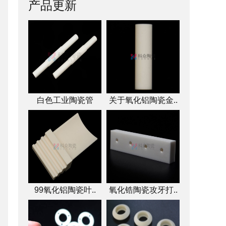
产品更新
白色工业陶瓷管
关于氧化铝陶瓷金..
99氧化铝陶瓷叶..
氧化锆陶瓷攻牙打..