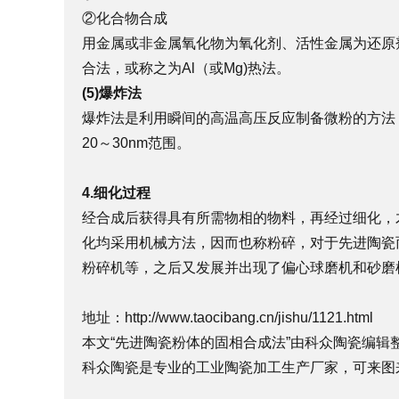
②化合物合成
用金属或非金属氧化物为氧化剂、活性金属为还原剂
合法，或称之为Al（或Mg)热法。
(5)爆炸法
爆炸法是利用瞬间的高温高压反应制备微粉的方法
20～30nm范围。
4.细化过程
经合成后获得具有所需物相的物料，再经过细化，
化均采用机械方法，因而也称粉碎，对于先进陶瓷
粉碎机等，之后又发展并出现了偏心球磨机和砂磨
地址：
http://www.taocibang.cn/jishu/1121.html
本文“先进陶瓷粉体的固相合成法”由科众陶瓷编辑整理，修订
科众陶瓷是专业的
工业陶瓷
加工生产厂家，可来图