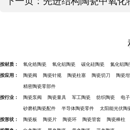
下一页：
先进结构陶瓷中氧化
按材质：
氧化锆陶瓷
氧化铝陶瓷
碳化硅陶瓷
氮化铝陶
按应用：
陶瓷阀
陶瓷针规
陶瓷柱塞
陶瓷切刀
陶瓷坩
精密陶瓷零部件
按行业：
陶瓷泵阀
陶瓷量具
军工陶瓷
纺织陶瓷
电子
砂磨机陶瓷配件
半导体陶瓷零件
太阳能光伏陶
按形状：
陶瓷板
陶瓷片
陶瓷环
陶瓷管套
陶瓷棒柱