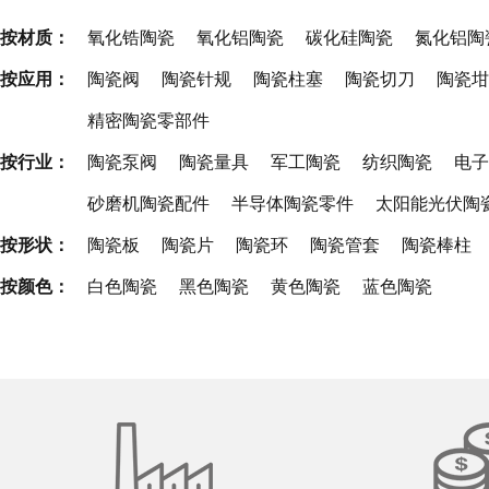
按材质：
氧化锆陶瓷
氧化铝陶瓷
碳化硅陶瓷
氮化铝陶
按应用：
陶瓷阀
陶瓷针规
陶瓷柱塞
陶瓷切刀
陶瓷坩
精密陶瓷零部件
按行业：
陶瓷泵阀
陶瓷量具
军工陶瓷
纺织陶瓷
电子
砂磨机陶瓷配件
半导体陶瓷零件
太阳能光伏陶
按形状：
陶瓷板
陶瓷片
陶瓷环
陶瓷管套
陶瓷棒柱
按颜色：
白色陶瓷
黑色陶瓷
黄色陶瓷
蓝色陶瓷