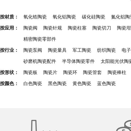
按材质：
氧化锆陶瓷
氧化铝陶瓷
碳化硅陶瓷
氮化铝陶
按应用：
陶瓷阀
陶瓷针规
陶瓷柱塞
陶瓷切刀
陶瓷坩
精密陶瓷零部件
按行业：
陶瓷泵阀
陶瓷量具
军工陶瓷
纺织陶瓷
电子
砂磨机陶瓷配件
半导体陶瓷零件
太阳能光伏陶
按形状：
陶瓷板
陶瓷片
陶瓷环
陶瓷管套
陶瓷棒柱
按颜色：
白色陶瓷
黑色陶瓷
黄色陶瓷
蓝色陶瓷