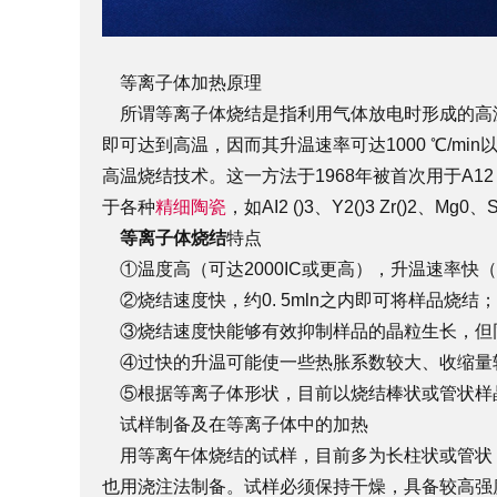
等离子体加热原理
所谓等离子体烧结是指利用气体放电时形成的高
即可达到高温，因而其升温速率可达1000 ℃/m
高温烧结技术。这一方法于1968年被首次用于A1
于各种
精细陶瓷
，如AI2 ()3、Y2()3 Zr()2、Mg
等离子体烧结
特点
①温度高（可达2000IC或更高），升温速率快（可
②烧结速度快，约0. 5mln之内即可将样品烧结；
③烧结速度快能够有效抑制样品的晶粒生长，但
④过快的升温可能使一些热胀系数较大、收缩量
⑤根据等离子体形状，目前以烧结棒状或管状样
试样制备及在等离子体中的加热
用等离午体烧结的试样，目前多为长柱状或管状，直
也用浇注法制备。试样必须保持干燥，具备较高强