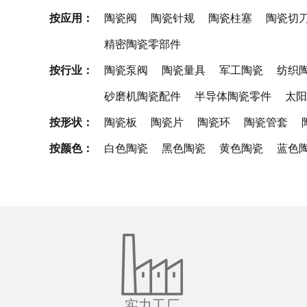
按应用：
陶瓷阀
陶瓷针规
陶瓷柱塞
陶瓷切
精密陶瓷零部件
按行业：
陶瓷泵阀
陶瓷量具
军工陶瓷
纺织
砂磨机陶瓷配件
半导体陶瓷零件
太阳
按形状：
陶瓷板
陶瓷片
陶瓷环
陶瓷管套
按颜色：
白色陶瓷
黑色陶瓷
黄色陶瓷
蓝色
实力工厂