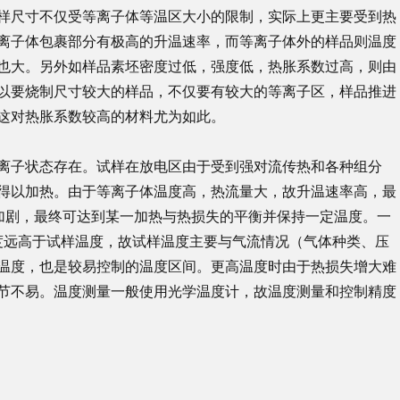
样尺寸不仅受等离子体等温区大小的限制，实际上更主要受到热
离子体包裹部分有极高的升温速率，而等离子体外的样品则温度
也大。另外如样品素坯密度过低，强度低，热胀系数过高，则由
以要烧制尺寸较大的样品，不仅要有较大的等离子区，样品推进
这对热胀系数较高的材料尤为如此。
离子状态存在。试样在放电区由于受到强对流传热和各种组分
得以加热。由于等离子体温度高，热流量大，故升温速率高，最
程度加剧，最终可达到某一加热与热损失的平衡并保持一定温度。一
气体温度远高于试样温度，故试样温度主要与气流情况（气体种类、压
达到的温度，也是较易控制的温度区间。更高温度时由于热损失增大难
节不易。温度测量一般使用光学温度计，故温度测量和控制精度