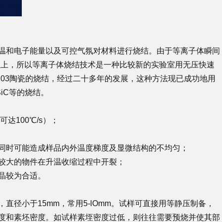
温和电子能量以及可控气氛对材料进行烧结。由于等离子体瞬间
in以上，所以等离子体烧结技术是一种比较新的实验室用无压快速
2 03陶瓷的烧结，经过二十多年的发展，这种方法现已成功地用
0、SiC等的烧结。
达100℃/s）；
同时可能造成样品内外温度梯度及显微结构的不均匀；
较大的物件在升温收缩过程中开裂；
晶较为合适。
径小于15mm，常用5-lOmm。试样可直接用等静压制备，
度和素坯密度。如试样素垤密度过低，则往往需要预烧并使其部