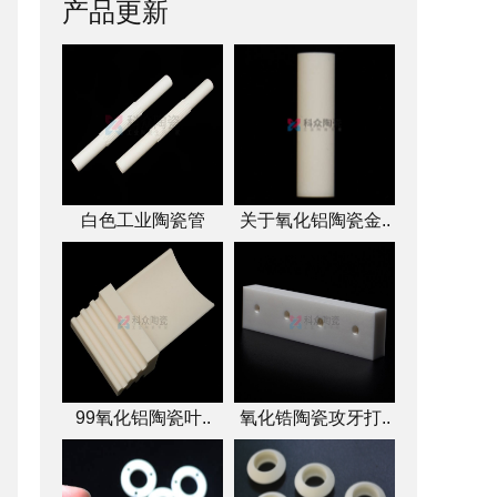
产品更新
白色工业陶瓷管
关于氧化铝陶瓷金..
99氧化铝陶瓷叶..
氧化锆陶瓷攻牙打..