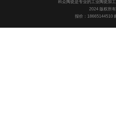
科众陶瓷是专业的
工业陶瓷
加工
2024 版权所
报价：1866514451