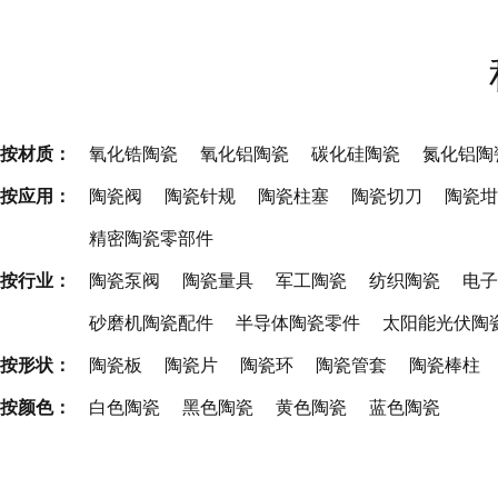
按材质：
氧化锆陶瓷
氧化铝陶瓷
碳化硅陶瓷
氮化铝陶
按应用：
陶瓷阀
陶瓷针规
陶瓷柱塞
陶瓷切刀
陶瓷坩
精密陶瓷零部件
按行业：
陶瓷泵阀
陶瓷量具
军工陶瓷
纺织陶瓷
电子
砂磨机陶瓷配件
半导体陶瓷零件
太阳能光伏陶
按形状：
陶瓷板
陶瓷片
陶瓷环
陶瓷管套
陶瓷棒柱
按颜色：
白色陶瓷
黑色陶瓷
黄色陶瓷
蓝色陶瓷