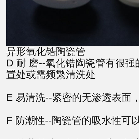
异形氧化锆陶瓷管
D 耐 磨--氧化锆陶瓷管有
置处或需频繁清洗处
E 易清洗--紧密的无渗透表
F 防潮性--陶瓷管的吸水性可