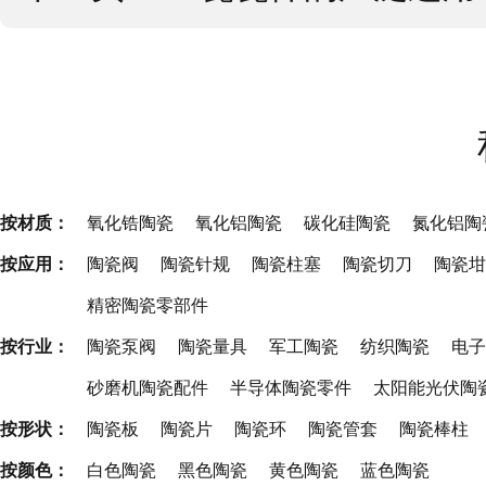
按材质：
氧化锆陶瓷
氧化铝陶瓷
碳化硅陶瓷
氮化铝陶
按应用：
陶瓷阀
陶瓷针规
陶瓷柱塞
陶瓷切刀
陶瓷坩
精密陶瓷零部件
按行业：
陶瓷泵阀
陶瓷量具
军工陶瓷
纺织陶瓷
电子
砂磨机陶瓷配件
半导体陶瓷零件
太阳能光伏陶
按形状：
陶瓷板
陶瓷片
陶瓷环
陶瓷管套
陶瓷棒柱
按颜色：
白色陶瓷
黑色陶瓷
黄色陶瓷
蓝色陶瓷