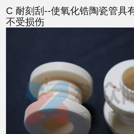
C 耐刻刮--使氧化锆陶瓷管
不受损伤