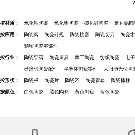
按材质：
氧化锆陶瓷
氧化铝陶瓷
碳化硅陶瓷
氮化铝陶
按应用：
陶瓷阀
陶瓷针规
陶瓷柱塞
陶瓷切刀
陶瓷坩
精密陶瓷零部件
按行业：
陶瓷泵阀
陶瓷量具
军工陶瓷
纺织陶瓷
电子
砂磨机陶瓷配件
半导体陶瓷零件
太阳能光伏陶
按形状：
陶瓷板
陶瓷片
陶瓷环
陶瓷管套
陶瓷棒柱
按颜色：
白色陶瓷
黑色陶瓷
黄色陶瓷
蓝色陶瓷