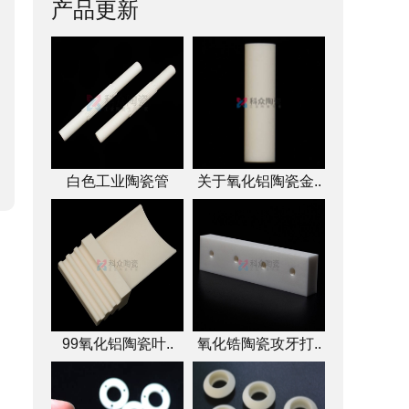
产品更新
白色工业陶瓷管
关于氧化铝陶瓷金..
99氧化铝陶瓷叶..
氧化锆陶瓷攻牙打..