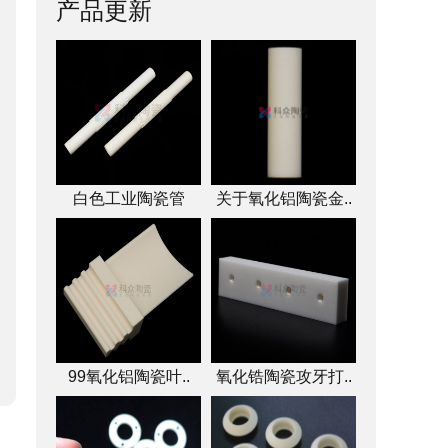
产品更新
白色工业陶瓷管
关于氧化铝陶瓷金..
99氧化铝陶瓷叶..
氧化锆陶瓷攻牙打..