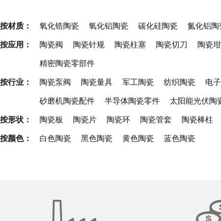
按材质：
氧化锆陶瓷
氧化铝陶瓷
碳化硅陶瓷
氮化铝陶
按应用：
陶瓷阀
陶瓷针规
陶瓷柱塞
陶瓷切刀
陶瓷坩
精密陶瓷零部件
按行业：
陶瓷泵阀
陶瓷量具
军工陶瓷
纺织陶瓷
电子
砂磨机陶瓷配件
半导体陶瓷零件
太阳能光伏陶
按形状：
陶瓷板
陶瓷片
陶瓷环
陶瓷管套
陶瓷棒柱
按颜色：
白色陶瓷
黑色陶瓷
黄色陶瓷
蓝色陶瓷