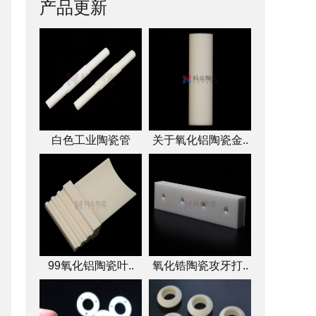
产品更新
白色工业陶瓷管
关于氧化铝陶瓷金..
99氧化铝陶瓷叶..
氧化锆陶瓷攻牙打..