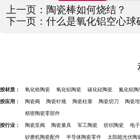
上一页：
陶瓷棒如何烧结？
下一页：
什么是氧化铝空心球
按材质：
氧化锆陶瓷
氧化铝陶瓷
碳化硅陶瓷
氮化铝陶
按应用：
陶瓷阀
陶瓷针规
陶瓷柱塞
陶瓷切刀
陶瓷坩
精密陶瓷零部件
按行业：
陶瓷泵阀
陶瓷量具
军工陶瓷
纺织陶瓷
电子
砂磨机陶瓷配件
半导体陶瓷零件
太阳能光伏陶