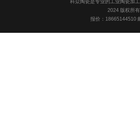
科众陶瓷是专业的
工业陶瓷
加工
2024 版权所
报价：1866514451