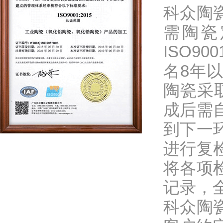
科众陶
需陶瓷
ISO9
名8年
陶瓷采
成后需
到下一
进行复
将各项
记录，
科众陶