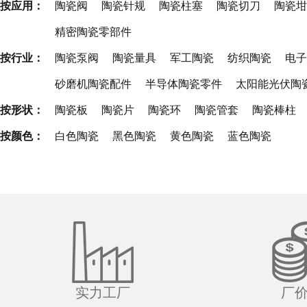
按应用：
陶瓷阀
陶瓷针规
陶瓷柱塞
陶瓷切刀
陶瓷坩
精密陶瓷零部件
按行业：
陶瓷泵阀
陶瓷量具
军工陶瓷
纺织陶瓷
电子
砂磨机陶瓷配件
半导体陶瓷零件
太阳能光伏陶
按形状：
陶瓷板
陶瓷片
陶瓷环
陶瓷管套
陶瓷棒柱
按颜色：
白色陶瓷
黑色陶瓷
黄色陶瓷
蓝色陶瓷
实力工厂
厂