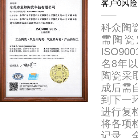
客户0风险
科众陶
需陶瓷
ISO9
名8年
陶瓷采
成后需
到下一
进行复
将各项
记录，