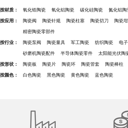
按材质：
氧化锆陶瓷
氧化铝陶瓷
碳化硅陶瓷
氮化铝陶
按应用：
陶瓷阀
陶瓷针规
陶瓷柱塞
陶瓷切刀
陶瓷坩
精密陶瓷零部件
按行业：
陶瓷泵阀
陶瓷量具
军工陶瓷
纺织陶瓷
电子
砂磨机陶瓷配件
半导体陶瓷零件
太阳能光伏陶
按形状：
陶瓷板
陶瓷片
陶瓷环
陶瓷管套
陶瓷棒柱
按颜色：
白色陶瓷
黑色陶瓷
黄色陶瓷
蓝色陶瓷